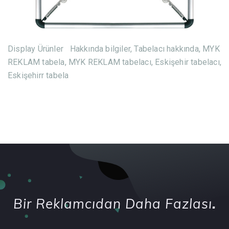
Display Ürünler Hakkında bilgiler, Tabelacı hakkında, MYK
REKLAM tabela, MYK REKLAM tabelacı, Eskişehir tabelacı,
Eskişehirr tabela
Bir Reklamcıdan Daha Fazlası
.