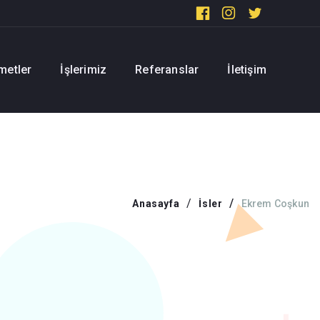
metler
İşlerimiz
Referanslar
İletişim
Anasayfa
İsler
Ekrem Coşkun