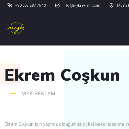
+90 553 287 76 10
info@mykreklam.com
Mustaf
Ekrem Coşkun
MYK REKLAM
Ekrem Coşkun için yapmış olduğumuz dijital baskı tasarımı v