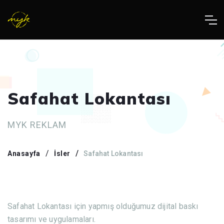
Safahat Lokantası
MYK REKLAM
Anasayfa
İsler
Safahat Lokantası
Safahat Lokantası için yapmış olduğumuz dijital baskı
tasarımı ve uygulamaları.